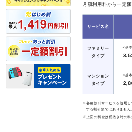
月額利用料から一定額
サービス名
<基
ファミリー
3,5
タイプ
<基
マンション
2,8
タイプ
※各種割引サービスを適用し
する割引額ではありません
※上図の料金は税抜き時の料