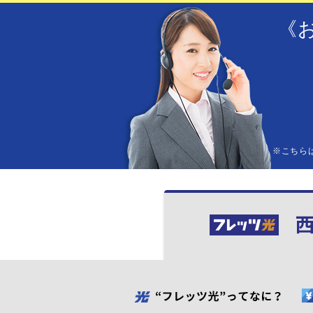
《
※こちら