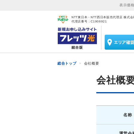
表示価
NTT東日本・NTT西日本販売代理店 株式会社W
代理店番号：C1906921
総合トップ
会社概要
会社概
名称
運営会