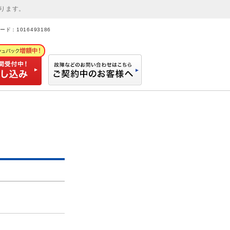
ります。
ド：1016493186